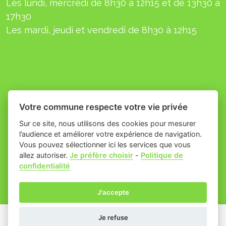
Les lundi, mercredi de 8h30 à 12h15 et de 13h30 à
17h30
L
es mardi, jeudi et
vendredi
de 8h30 à 12h15
Votre commune respecte votre vie privée
Sur ce site, nous utilisons des cookies pour mesurer
l’audience et améliorer votre expérience de navigation.
Vous pouvez sélectionner ici les services que vous
allez autoriser.
Je préfère choisir
-
Politique de
Place du village la solution web
- Commune
confidentialité
et appli des collectivités
de Théziers
Mentions légales
-
-
Gestion des cookies
J'accepte
Je refuse