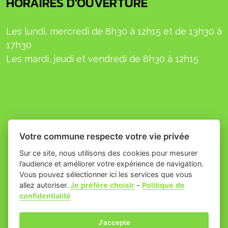
HORAIRES D'OUVERTURE
Les lundi, mercredi de 8h30 à 12h15 et de 13h30 à
17h30
L
es mardi, jeudi et
vendredi
de 8h30 à 12h15
Votre commune respecte votre vie privée
Sur ce site, nous utilisons des cookies pour mesurer
l’audience et améliorer votre expérience de navigation.
Vous pouvez sélectionner ici les services que vous
allez autoriser.
Je préfère choisir
-
Politique de
Place du village la solution web
- Commune
confidentialité
et appli des collectivités
de Théziers
Mentions légales
-
-
Gestion des cookies
J'accepte