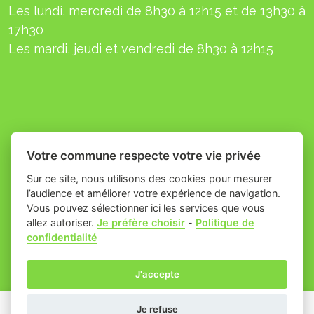
Les lundi, mercredi de 8h30 à 12h15 et de 13h30 à
17h30
L
es mardi, jeudi et
vendredi
de 8h30 à 12h15
Votre commune respecte votre vie privée
Sur ce site, nous utilisons des cookies pour mesurer
l’audience et améliorer votre expérience de navigation.
Vous pouvez sélectionner ici les services que vous
allez autoriser.
Je préfère choisir
-
Politique de
Place du village la solution web
- Commune
confidentialité
et appli des collectivités
de Théziers
Mentions légales
-
-
Gestion des cookies
J'accepte
Je refuse