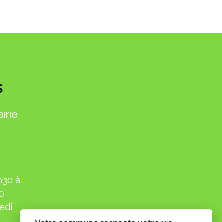
S
irie
h30 à
30
edi