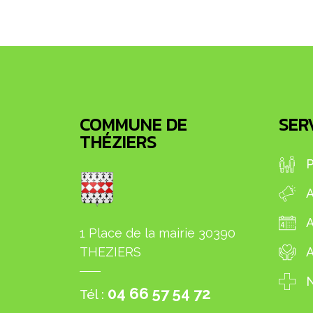
COMMUNE DE
SERV
THÉZIERS
P
A
1 Place de la mairie 30390
THEZIERS
A
N
04 66 57 54 72
Tél :