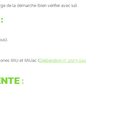
rge de la démarche (bien vérifier avec lui).
:
us).
 zones IIAU et IIAUac (
Délibération n° 2023-041
ENTE
: