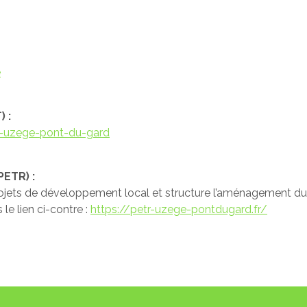
e
 :
t-uzege-pont-du-gard
PETR) :
ets de développement local et structure l’aménagement du te
le lien ci-contre :
https://petr-uzege-pont
dugard.fr/