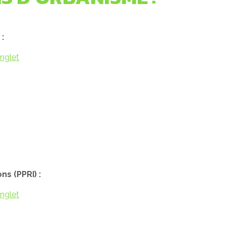
:
onglet
s (PPRI) :
onglet