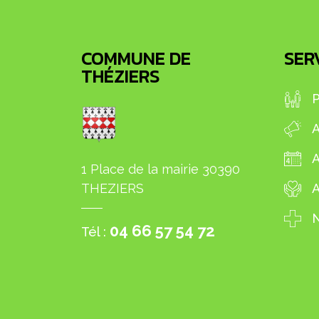
COMMUNE DE
SERV
THÉZIERS
P
A
1 Place de la mairie 30390
THEZIERS
A
N
04 66 57 54 72
Tél :