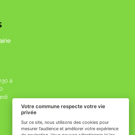
S
irie
h30 à
30
edi
Votre commune respecte votre vie
privée
Sur ce site, nous utilisons des cookies pour
mesurer l’audience et améliorer votre expérience
de navigation. Vous pouvez sélectionner ici les