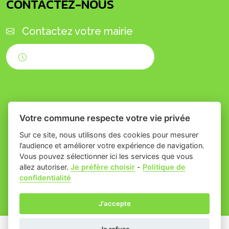
CONTACTEZ-NOUS
Contactez votre mairie
Horaires d'ouverture
Votre commune respecte votre vie privée
Sur ce site, nous utilisons des cookies pour mesurer
l’audience et améliorer votre expérience de navigation.
Vous pouvez sélectionner ici les services que vous
Place du village la solution web
- Commune
allez autoriser.
Je préfère choisir
-
Politique de
confidentialité
et appli des collectivités
de Théziers
Mentions légales
-
Gestion des cookies
J'accepte
Je refuse