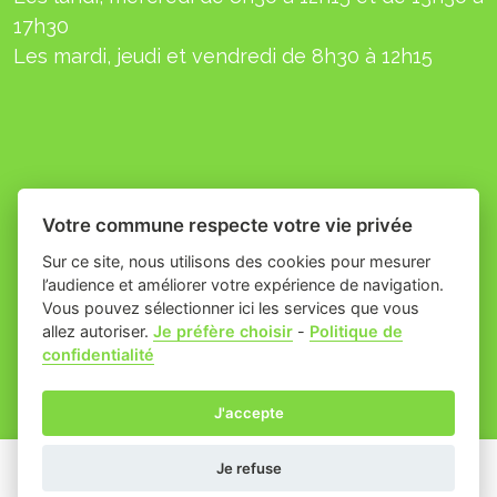
17h30
L
es mardi, jeudi et
vendredi
de 8h30 à 12h15
Votre commune respecte votre vie privée
Sur ce site, nous utilisons des cookies pour mesurer
l’audience et améliorer votre expérience de navigation.
Vous pouvez sélectionner ici les services que vous
allez autoriser.
Je préfère choisir
-
Politique de
Place du village la solution web
- Commune
confidentialité
et appli des collectivités
de Théziers
Mentions légales
-
-
Gestion des cookies
J'accepte
Je refuse