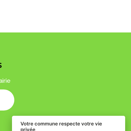
S
irie
ure
Votre commune respecte votre vie
privée