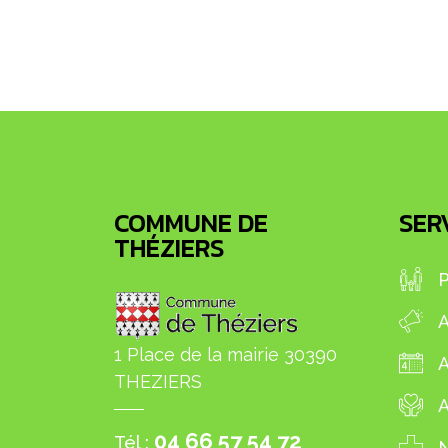
COMMUNE DE
SERV
THÉZIERS
P
A
1 Place de la mairie 30390
THEZIERS
A
04 66 57 54 72
Tél :
N