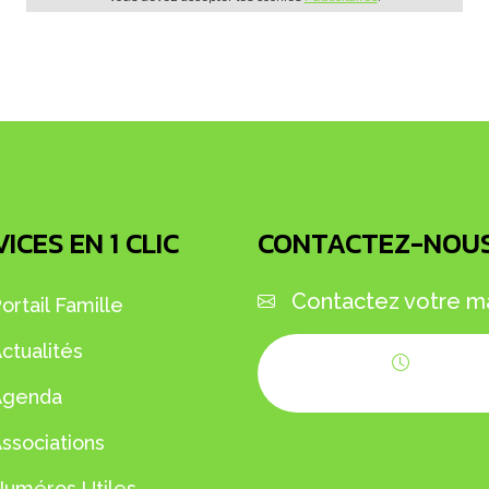
ICES EN 1 CLIC
CONTACTEZ-NOU
Contactez votre ma
ortail Famille
ctualités
Horaires d'ouvert
Agenda
ssociations
uméros Utiles