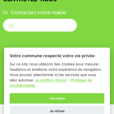
Contactez votre mairie
Horaires d'ouverture
Votre commune respecte votre vie privée
Sur ce site, nous utilisons des cookies pour mesurer
l’audience et améliorer votre expérience de navigation.
Vous pouvez sélectionner ici les services que vous
Place du village la solution web
- Commune
allez autoriser.
Je préfère choisir
-
Politique de
confidentialité
et appli des collectivités
de Théziers
Mentions légales
-
Gestion des cookies
J'accepte
Je refuse