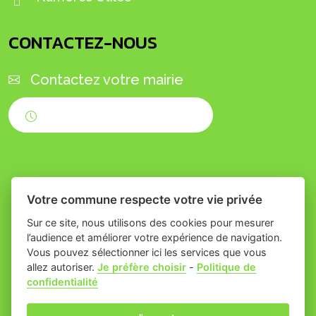
CONTACTEZ-NOUS
Contactez votre mairie
Horaires d'ouverture
Votre commune respecte votre vie privée
Sur ce site, nous utilisons des cookies pour mesurer
l’audience et améliorer votre expérience de navigation.
Vous pouvez sélectionner ici les services que vous
Place du village la solution web
- Commune
allez autoriser.
Je préfère choisir
-
Politique de
confidentialité
et appli des collectivités
de Théziers
Mentions légales
-
Gestion des cookies